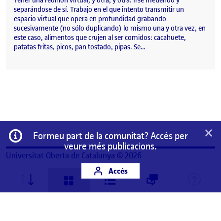
Tener una reunión virtual, y otra, y otra. Irse metiendo y
separándose de sí. Trabajo en el que intento transmitir un
espacio virtual que opera en profundidad grabando
sucesivamente (no sólo duplicando) lo mismo una y otra vez, en
este caso, alimentos que crujen al ser comidos: cacahuete,
patatas fritas, picos, pan tostado, pipas. Se…
×
Informació
Formeu part de la comunitat? Accés per
veure més publicacions.
Universitat Oberta de Catalunya © 2026
Accés
Aquest és un espai de treball personal d'un/a
estudiant de la Universitat Oberta de Catalunya.