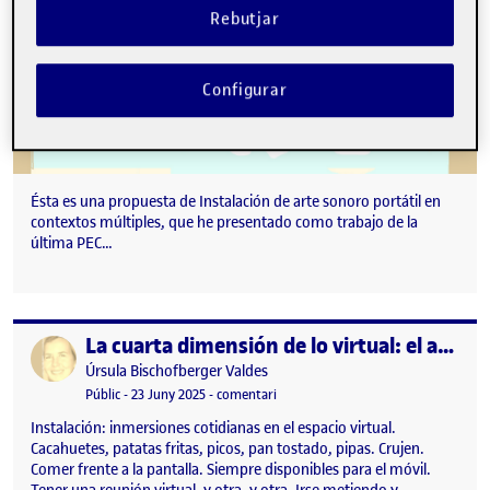
Rebutjar
Configurar
Ésta es una propuesta de Instalación de arte sonoro portátil en
contextos múltiples, que he presentado como trabajo de la
última PEC…
La cuarta dimensión de lo virtual: el agotamiento
Publicat per
Publicat per
Úrsula Bischofberger Valdes
Visibilitat:
Data de publicació
23 juny, 2025 2:33 am
el La cuarta dimensión de lo virtual:
Públic
-
23 Juny 2025
-
comentari
Instalación: inmersiones cotidianas en el espacio virtual.
Cacahuetes, patatas fritas, picos, pan tostado, pipas. Crujen.
Comer frente a la pantalla. Siempre disponibles para el móvil.