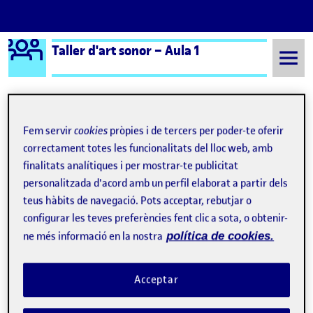
Logo Ágora
Taller d'art sonor – Aula 1
Saltar al contingut
Fem servir
cookies
pròpies i de tercers per poder-te oferir
Semestre 20242 - Aula 1
23 Juny, 2025
correctament totes les funcionalitats del lloc web, amb
23 Juny, 2025
finalitats analítiques i per mostrar-te publicitat
personalitzada d'acord amb un perfil elaborat a partir dels
teus hàbits de navegació. Pots acceptar, rebutjar o
Esbozo de Instalación de Arte Sonoro
Publicat per
configurar les teves preferències fent clic a sota, o obtenir-
Publicat per
Úrsula Bischofberger Valdes
ne més informació en la nostra
política de cookies.
Visibilitat:
Data de publicació
24 juny, 2025 11:54 am
el Esbozo de Instalación de Arte Son
Públic
-
23 Juny 2025
-
comentari
Acceptar