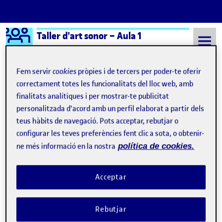
Logo Ágora
Taller d'art sonor – Aula 1
Saltar al contingut
Fem servir
cookies
pròpies i de tercers per poder-te oferir
correctament totes les funcionalitats del lloc web, amb
finalitats analítiques i per mostrar-te publicitat
Semestre 20242 - Aula 1
Arte sonoro en contextos múltiples
personalitzada d'acord amb un perfil elaborat a partir dels
Arte sonoro en contextos
teus hàbits de navegació. Pots acceptar, rebutjar o
configurar les teves preferències fent clic a sota, o obtenir-
múltiples
ne més informació en la nostra
política de cookies.
Esbozo de Instalación de Arte Sonoro
Publicat per
Acceptar
Publicat per
Úrsula Bischofberger Valdes
Visibilitat:
Data de publicació
24 juny, 2025 11:54 am
el Esbozo de Instalación de Arte Son
Públic
-
23 Juny 2025
-
comentari
Rebutjar