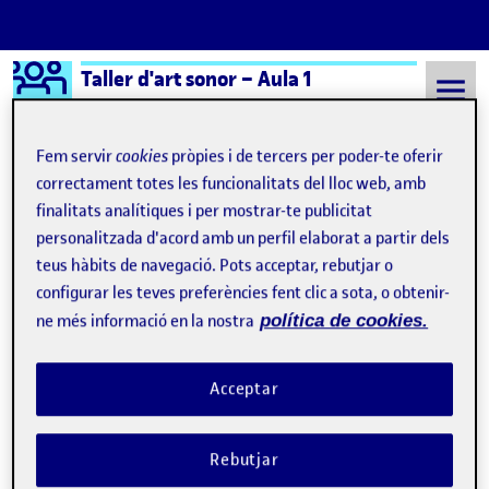
Logo Ágora
Taller d'art sonor – Aula 1
Saltar al contingut
Fem servir
cookies
pròpies i de tercers per poder-te oferir
correctament totes les funcionalitats del lloc web, amb
finalitats analítiques i per mostrar-te publicitat
Semestre 20242 - Aula 1
La réplica no es un robot
personalitzada d'acord amb un perfil elaborat a partir dels
La réplica no es un robot
teus hàbits de navegació. Pots acceptar, rebutjar o
configurar les teves preferències fent clic a sota, o obtenir-
ne més informació en la nostra
política de cookies.
La cuarta dimensión de lo virtual: el agotamiento
Publicat per
Publicat per
Úrsula Bischofberger Valdes
Visibilitat:
Data de publicació
23 juny, 2025 2:33 am
el La cuarta dimensión de lo virtual:
Públic
-
23 Juny 2025
-
comentari
Acceptar
Instalación: inmersiones cotidianas en el espacio virtual.
Cacahuetes, patatas fritas, picos, pan tostado, pipas. Crujen.
Rebutjar
Comer frente a la pantalla. Siempre disponibles para el móvil.
Tener una reunión virtual, y otra, y otra. Irse metiendo y