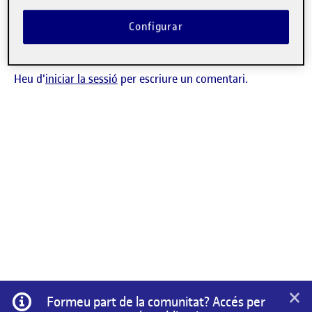
CONTRIBUTION
0
EL LA CUARTA DIMENSIÓN DE LO VIRTUAL:
DEBAT
Configurar
No hi ha comentaris.
Heu d'
iniciar la sessió
per escriure un comentari.
×
Informació
Formeu part de la comunitat? Accés per