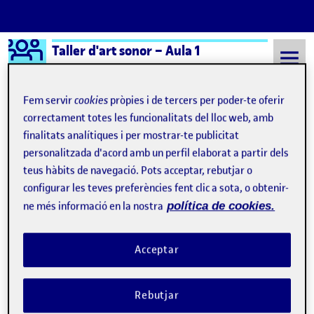
Logo Ágora
Taller d'art sonor – Aula 1
Saltar al contingut
Fem servir
cookies
pròpies i de tercers per poder-te oferir
correctament totes les funcionalitats del lloc web, amb
finalitats analítiques i per mostrar-te publicitat
Semestre 20242 - Aula 1
Separarse de sí en lo virtual
personalitzada d'acord amb un perfil elaborat a partir dels
Separarse de sí en lo
teus hàbits de navegació. Pots acceptar, rebutjar o
configurar les teves preferències fent clic a sota, o obtenir-
virtual
ne més informació en la nostra
política de cookies.
La cuarta dimensión de lo virtual: el
Publicat per
Acceptar
agotamiento
Publicat per
Úrsula Bischofberger Valdes
Visibilitat:
Data de publicació
23 juny, 2025 2:33 am
el La cuarta dimensión de lo virtual: 
Públic
-
23 Juny 2025
-
comentari
Rebutjar