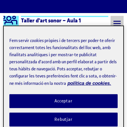
Logo Ágora
Taller d'art sonor – Aula 1
Saltar al contingut
Fem servir
cookies
pròpies i de tercers per poder-te oferir
correctament totes les funcionalitats del lloc web, amb
finalitats analítiques i per mostrar-te publicitat
Semestre 20242 - Aula 1
Sacar un pedazo de ocho
personalitzada d'acord amb un perfil elaborat a partir dels
Sacar un pedazo de ocho
teus hàbits de navegació. Pots acceptar, rebutjar o
configurar les teves preferències fent clic a sota, o obtenir-
ne més informació en la nostra
política de cookies.
Tres paisajes sonoros
Publicat per
Publicat per
Úrsula Bischofberger Valdes
Visibilitat:
Data de publicació
18 abril, 2025 11:45 am
el Tres paisajes sonoros
Públic
-
16 Abr. 2025
-
comentari
Acceptar
Rebutjar