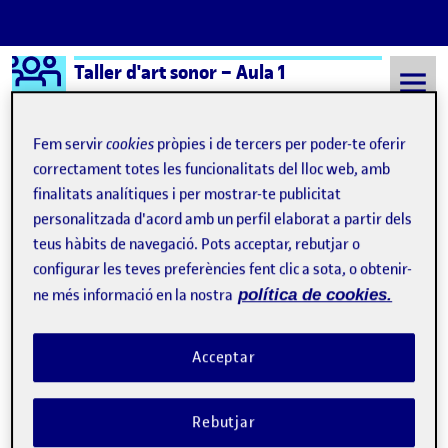
Logo Ágora
Taller d'art sonor – Aula 1
Saltar al contingut
Fem servir
cookies
pròpies i de tercers per poder-te oferir
correctament totes les funcionalitats del lloc web, amb
finalitats analítiques i per mostrar-te publicitat
Semestre 20242 - Aula 1
Al examen en plan «lo mínimo»
personalitzada d'acord amb un perfil elaborat a partir dels
Al examen en plan «lo
teus hàbits de navegació. Pots acceptar, rebutjar o
configurar les teves preferències fent clic a sota, o obtenir-
mínimo»
ne més informació en la nostra
política de cookies.
Tres paisajes sonoros
Publicat per
Acceptar
Publicat per
Úrsula Bischofberger Valdes
Visibilitat:
Data de publicació
18 abril, 2025 11:45 am
el Tres paisajes sonoros
Públic
-
16 Abr. 2025
-
comentari
Rebutjar