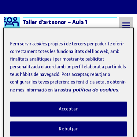
Logo Ágora
Taller d'art sonor – Aula 1
Saltar al contingut
Fem servir
cookies
pròpies i de tercers per poder-te oferir
correctament totes les funcionalitats del lloc web, amb
finalitats analítiques i per mostrar-te publicitat
Semestre 20242 - Aula 1
¡Siempre EL MISTERIO DE ELCHE!
personalitzada d'acord amb un perfil elaborat a partir dels
¡Siempre EL MISTERIO DE
teus hàbits de navegació. Pots acceptar, rebutjar o
configurar les teves preferències fent clic a sota, o obtenir-
ELCHE!
ne més informació en la nostra
política de cookies.
Doce obras cercanas y enigmáticas de teatro medieval… y una reflexión
Publicat per
Acceptar
Publicat per
Úrsula Bischofberger Valdes
Visibilitat:
Data de publicació
3 maig, 2025 10:56 pm
a Doce obras cercanas y enigmática
Públic
-
3 Maig 2025
-
2 comentaris
Rebutjar
Corren tiempos ambiguos de diversificación y contradicciones en
los que las imágenes han tomado las calles y el sonido lucha por