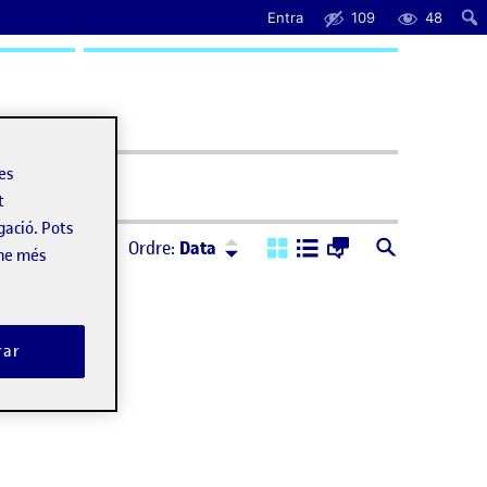
Entra
109
48
uda
les
t
gació. Pots
Ordre:
Descendent
Ordre:
Data
-ne més
rar