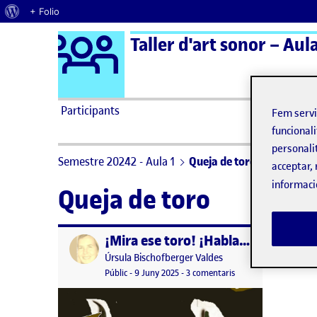
Quant al WordPress
+ Folio
Logo Ágora
Taller d'art sonor – Aula
Saltar al contingut
Participants
Fem serv
funcionali
personali
Semestre 20242 - Aula 1
Queja de toro
acceptar, 
informaci
Queja de toro
¡Mira ese toro! ¡Habla!- y otras cosas recuperadas
Publicat per
Publicat per
Úrsula Bischofberger Valdes
Visibilitat:
Data de publicació
9 juny, 2025 9:02 pm
a ¡Mira ese toro! ¡Hab
Públic
-
9 Juny 2025
-
3 comentaris