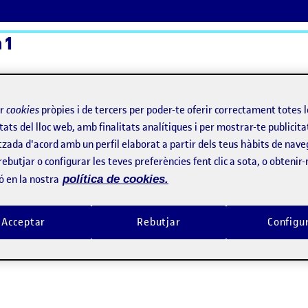
 1
ActiFolios
Aj
ir
cookies
pròpies i de tercers per poder-te oferir correctament totes 
tats del lloc web, amb finalitats analítiques i per mostrar-te publicita
tzada d'acord amb un perfil elaborat a partir dels teus hàbits de nave
rebutjar o configurar les teves preferències fent clic a sota, o obtenir
ó en la nostra
política de cookies.
Acceptar
Rebutjar
Configu
la!- y otras cosas recuperadas