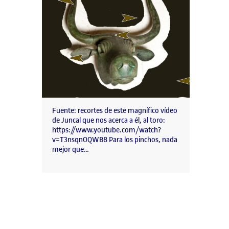
Fuente: recortes de este magnífico vídeo
de Juncal que nos acerca a él, al toro:
https://www.youtube.com/watch?
v=T3nsqnOQWB8 Para los pinchos, nada
mejor que…