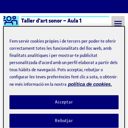
Logo Ágora
Taller d'art sonor – Aula 1
Saltar al contingut
Fem servir
cookies
pròpies i de tercers per poder-te oferir
correctament totes les funcionalitats del lloc web, amb
finalitats analítiques i per mostrar-te publicitat
Semestre 20242 - Aula 1
Do not cross Mundos del Arte
personalitzada d'acord amb un perfil elaborat a partir dels
Do not cross Mundos del
teus hàbits de navegació. Pots acceptar, rebutjar o
configurar les teves preferències fent clic a sota, o obtenir-
Arte
ne més informació en la nostra
política de cookies.
Sangra, mi humillado avatar
Publicat per
Acceptar
Publicat per
Úrsula Bischofberger Valdes
Visibilitat:
Data de publicació
16 juny, 2025 9:03 am
el Sangra, mi humillado avatar
Públic
-
9 Juny 2025
-
comentari
Rebutjar