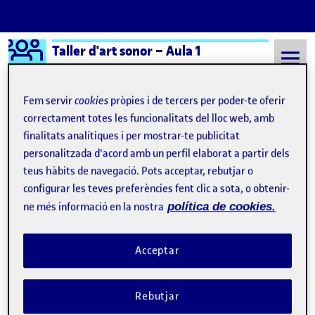
Logo Ágora
Taller d'art sonor – Aula 1
Saltar al contingut
Fem servir
cookies
pròpies i de tercers per poder-te oferir
correctament totes les funcionalitats del lloc web, amb
finalitats analítiques i per mostrar-te publicitat
Semestre 20242 - Aula 1
Carnes con ojos mansos
personalitzada d'acord amb un perfil elaborat a partir dels
Carnes con ojos mansos
teus hàbits de navegació. Pots acceptar, rebutjar o
configurar les teves preferències fent clic a sota, o obtenir-
ne més informació en la nostra
política de cookies.
Estudio de pincho, banderillas y espada en Goya: Tauromaquia
Publicat per
Publicat per
Úrsula Bischofberger Valdes
Visibilitat:
Data de publicació
11 juny, 2025 2:01 pm
a Estudio de pincho, banderillas 
Públic
-
9 Juny 2025
-
4 comentaris
Acceptar
Rebutjar