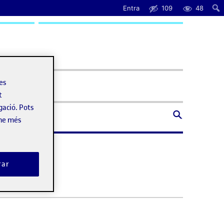
Entra
109
48
uda
les
t
gació. Pots
-ne més
rar