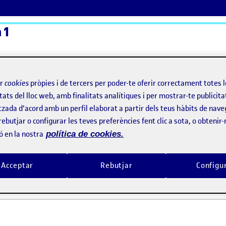
 1
ActiFolios
Aj
ir
cookies
pròpies i de tercers per poder-te oferir correctament totes 
tats del lloc web, amb finalitats analítiques i per mostrar-te publicita
tzada d'acord amb un perfil elaborat a partir dels teus hàbits de nave
rebutjar o configurar les teves preferències fent clic a sota, o obtenir
ó en la nostra
política de cookies.
Acceptar
Rebutjar
Configu