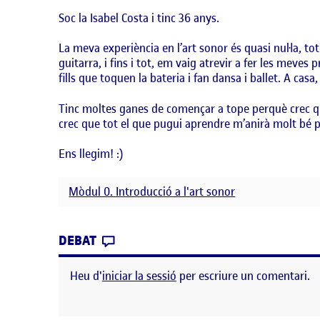
Soc la Isabel Costa i tinc 36 anys.
La meva experiència en l’art sonor és quasi nul·la, 
guitarra, i fins i tot, em vaig atrevir a fer les meve
fills que toquen la bateria i fan dansa i ballet. A cas
Tinc moltes ganes de començar a tope perquè crec que
crec que tot el que pugui aprendre m’anirà molt bé p
Ens llegim! :)
Mòdul 0. Introducció a l'art sonor
CONTRIBUTION
0
EL PRESENTACIÓ
DEBAT
Heu d'
iniciar la sessió
per escriure un comentari.