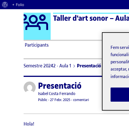
Quant al WordPress
+ Folio
Logo Ágora
Taller d'art sonor – Aula
Saltar al contingut
Participants
Fem serv
funcionali
personali
Semestre 20242 - Aula 1
Presentació
acceptar, 
informaci
Presentació
Publicat per
Publicat per
Isabel Costa Ferrando
Visibilitat:
Data de publicació
el Presentació
Públic
-
27 Febr. 2025
-
comentari
Hola!